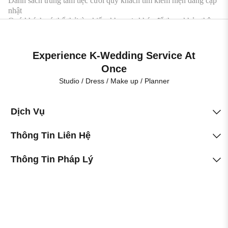
Danh sách trung tâm tiệc cưới quý khách tìm kiếm hiện đang cập
nhật
Quý khách có thể thử tìm kiếm khu vực khác để tham khảo thêm
hơn 50 địa điểm tổ chức tiệc cưới tương tự
Experience K-Wedding Service At
Once
Studio / Dress / Make up / Planner
Dịch Vụ
Thông Tin Liên Hệ
Thông Tin Pháp Lý