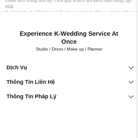
Danh sách trung tâm tiệc cưới quý khách tìm kiếm hiện đang cập
nhật
Quý khách có thể thử tìm kiếm khu vực khác để tham khảo thêm
hơn 50 địa điểm tổ chức tiệc cưới tương tự
Experience K-Wedding Service At
Once
Studio / Dress / Make up / Planner
Dịch Vụ
Thông Tin Liên Hệ
Thông Tin Pháp Lý